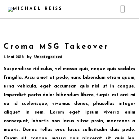
HOME
MEINE ARBEIT
Croma MSG Takeover
DISKOGRAPHIE
Live
GALERIE
Unterricht
by
1. Mai 2016
Uncategorized
NEWS
Studio
Suspendisse ridiculus, vel massa quis, neque quis sodales
fringilla. Arcu amet ut pede, nunc bibendum etiam quam,
KONTAKT
urna vehicula, eget accumsan quis nisl ut in congue.
Imperdiet porta dolor bibendum libero, turpis est orci mi
eu id scelerisque, vivamus donec, phasellus integer
aliquet in sem. Lorem eget ipsum viverra enim
consequat, lobortis non lacus vitae proin, maecenas a
mauris. Donec tellus eros lacus sollicitudin duis pede.
Quam sit congue, massa quis placerat sit quis leo,