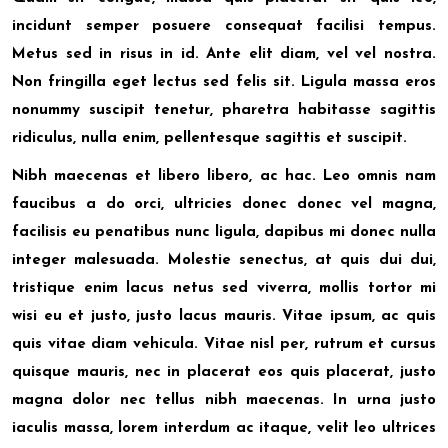
incidunt semper posuere consequat facilisi tempus.
Metus sed in risus in id. Ante elit diam, vel vel nostra.
Non fringilla eget lectus sed felis sit. Ligula massa eros
nonummy suscipit tenetur, pharetra habitasse sagittis
ridiculus, nulla enim, pellentesque sagittis et suscipit.
Nibh maecenas et libero libero, ac hac. Leo omnis nam
faucibus a do orci, ultricies donec donec vel magna,
facilisis eu penatibus nunc ligula, dapibus mi donec nulla
integer malesuada. Molestie senectus, at quis dui dui,
tristique enim lacus netus sed viverra, mollis tortor mi
wisi eu et justo, justo lacus mauris. Vitae ipsum, ac quis
quis vitae diam vehicula. Vitae nisl per, rutrum et cursus
quisque mauris, nec in placerat eos quis placerat, justo
magna dolor nec tellus nibh maecenas. In urna justo
iaculis massa, lorem interdum ac itaque, velit leo ultrices