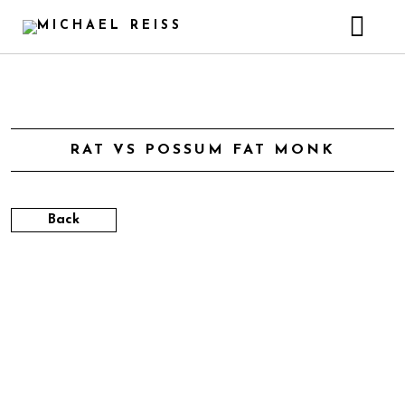
HOME
MEINE ARBEIT
DISKOGRAPHIE
Live
RAT VS POSSUM FAT MONK
GALERIE
Unterricht
NEWS
Studio
Back
KONTAKT